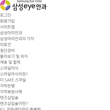
로그인
회원가입
사이트맵
삼성아이안과
삼성아이안과의 가치
의료진
첨단장비
둘러보기 및 위치
제휴 및 협력
스마일라식
스마일라식이란?
더 SAFE 스마일
각막은행
각막복원사례
렌즈삽입술
렌즈삽입술이란?
ICL 전문센터만의 특별함