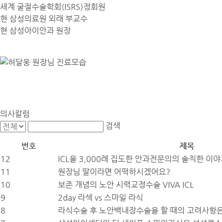
세계 굴절수술학회(ISRS)정회원
현 삼성의료원 외래 부교수
현 삼성아이안과 원장
의사칼럼
검색
번호
제목
12
ICL을 3,000례 집도한 안과전문의의 솔직한 이
11
원장님 딸이라면 어떡하시겠어요?
10
보존 개념의 노안 시력교정수술 VIVA ICL
9
2day 라섹 vs 스마일 라식
8
라식수술 후 노안백내장수술을 할 때의 고려사항