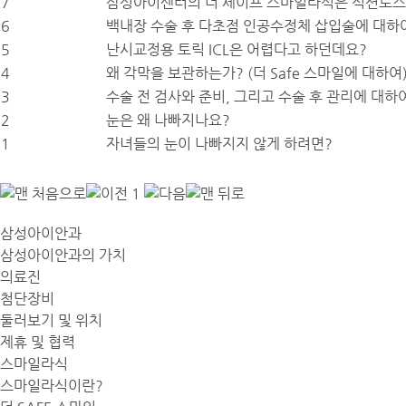
7
삼성아이센터의 더 세이프 스마일라식은 석션로스(Suc
6
백내장 수술 후 다초점 인공수정체 삽입술에 대하
5
난시교정용 토릭 ICL은 어렵다고 하던데요?
4
왜 각막을 보관하는가? (더 Safe 스마일에 대하여
3
수술 전 검사와 준비, 그리고 수술 후 관리에 대하
2
눈은 왜 나빠지나요?
1
자녀들의 눈이 나빠지지 않게 하려면?
1
삼성아이안과
삼성아이안과의 가치
의료진
첨단장비
둘러보기 및 위치
제휴 및 협력
스마일라식
스마일라식이란?