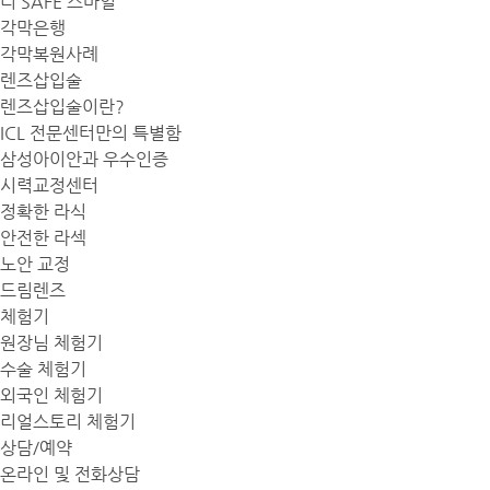
더 SAFE 스마일
각막은행
각막복원사례
렌즈삽입술
렌즈삽입술이란?
ICL 전문센터만의 특별함
삼성아이안과 우수인증
시력교정센터
정확한 라식
안전한 라섹
노안 교정
드림렌즈
체험기
원장님 체험기
수술 체험기
외국인 체험기
리얼스토리 체험기
상담/예약
온라인 및 전화상담