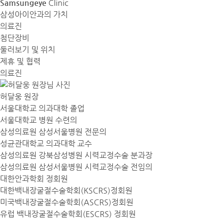
Samsungeye
Clinic
삼성아이안과의 가치
의료진
첨단장비
둘러보기 및 위치
제휴 및 협력
의료진
허달웅 원장
서울대학교 의과대학 졸업
서울대학교 병원 수련의
삼성의료원 삼성서울병원 전문의
성균관대학교 의과대학 교수
삼성의료원 강북삼성병원 시력교정수술 분과장
삼성의료원 삼성서울병원 시력교정수술 전임의
대한안과학회 정회원
대한백내장굴절수술학회(KSCRS)정회원
미국백내장굴절수술학회(ASCRS)정회원
유럽 백내장굴절수술학회(ESCRS) 정회원