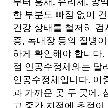
부터 홍채
,
유리체
,
망
한 부분도 빠짐 없이 
건강 상태를 철저히 검
증
,
녹내장 등의 질병이
하게 확인해야 합니다
.
점 인공수정체와는 달리
인공수정체입니다
.
이중
과 가까운 곳 두 곳에
,
고 중간 지점에 초점이