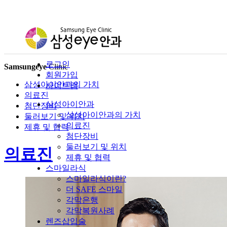
로그인
Samsungeye
Clinic
회원가입
삼성아이안과의 가치
사이트맵
의료진
삼성아이안과
첨단장비
삼성아이안과의 가치
둘러보기 및 위치
의료진
제휴 및 협력
첨단장비
둘러보기 및 위치
의료진
제휴 및 협력
스마일라식
스마일라식이란?
더 SAFE 스마일
각막은행
각막복원사례
렌즈삽입술