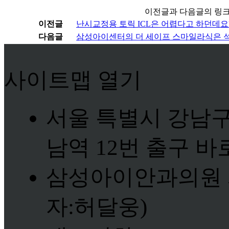
이전글과 다음글의 링
이전글
난시교정용 토릭 ICL은 어렵다고 하던데요
다음글
삼성아이센터의 더 세이프 스마일라식은 석션로스
사이트맵 열기
서울 특별시 강남구 
남역 12번 출구 바로
삼성아이안과의원 사업
자:허달웅)