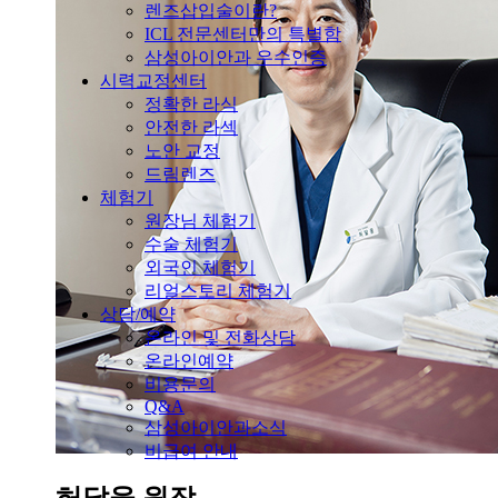
렌즈삽입술이란?
ICL 전문센터만의 특별함
삼성아이안과 우수인증
시력교정센터
정확한 라식
안전한 라섹
노안 교정
드림렌즈
체험기
원장님 체험기
수술 체험기
외국인 체험기
리얼스토리 체험기
상담/예약
온라인 및 전화상담
온라인예약
비용문의
Q&A
삼성아이안과소식
비급여 안내
허달웅 원장