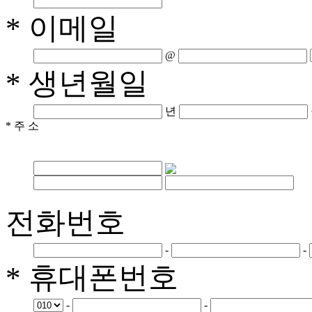
* 이메일
@
* 생년월일
년
* 주 소
전화번호
-
-
* 휴대폰번호
-
-