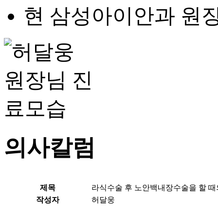
현 삼성아이안과 원
의사칼럼
제목
라식수술 후 노안백내장수술을 할 때
작성자
허달웅