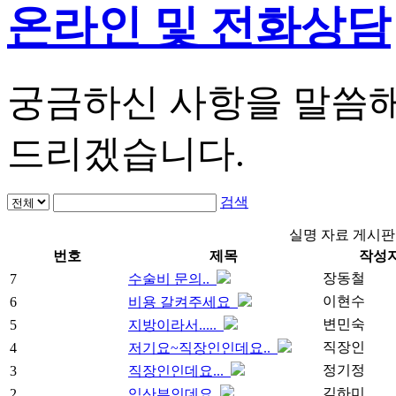
온라인 및 전화상담
궁금하신 사항을 말씀해
드리겠습니다.
검색
실명 자료 게시판
번호
제목
작성
장동철
7
수술비 문의..
이현수
6
비용 갈켜주세요
변민숙
5
지방이라서.....
직장인
4
저기요~직장인인데요..
정기정
3
직장인인데요...
김하미
2
임산부인데요