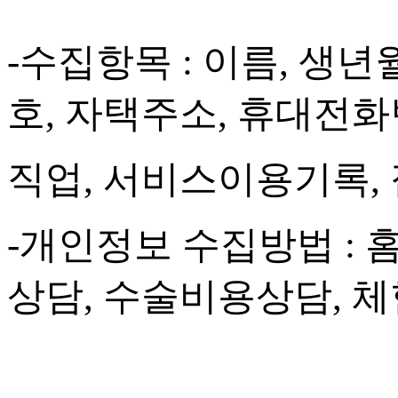
-
수집항목
:
이름
,
생년
호
,
자택주소
,
휴대전화
직업
,
서비스이용기록
,
-
개인정보 수집방법
:
상담
,
수술비용상담
,
체