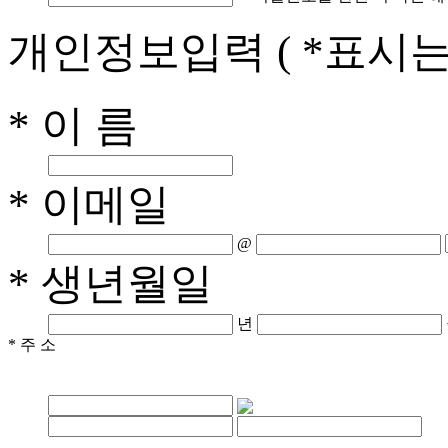
개인정보입력
( *표시
* 이 름
* 이메일
@
* 생년월일
년
* 주 소