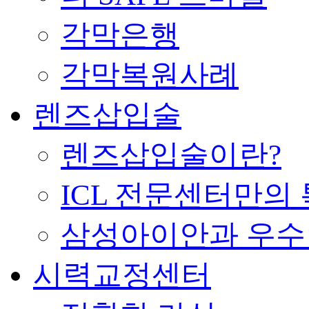
각막은행
각막복원사례
렌즈삽입술
렌즈삽입술이란?
ICL 전문센터만의
삼성아이안과 우
시력교정센터