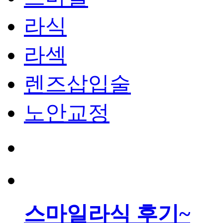
라식
라섹
렌즈삽입술
노안교정
스마일라식 후기~