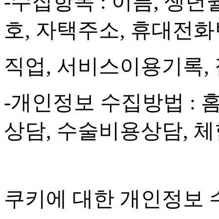
-
수집항목
:
이름
,
생년
호
,
자택주소
,
휴대전화
직업
,
서비스이용기록
,
-
개인정보 수집방법
:
상담
,
수술비용상담
,
체
쿠키에 대한 개인정보 