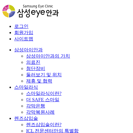
로그인
회원가입
사이트맵
삼성아이안과
삼성아이안과의 가치
의료진
첨단장비
둘러보기 및 위치
제휴 및 협력
스마일라식
스마일라식이란?
더 SAFE 스마일
각막은행
각막복원사례
렌즈삽입술
렌즈삽입술이란?
ICL 전문센터만의 특별함