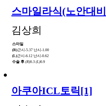
스마일라식(노안대비 
김상희
스마일
(R)
근시-5.37 난시-1.00
(L)
근시-6.12 난시-0.62
수술 후
(R)
0.3
(L)
0.9
아쿠아ICL토릭
[1]