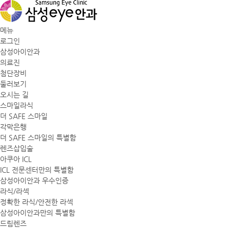
메뉴
로그인
삼성아이안과
의료진
첨단장비
둘러보기
오시는 길
스마일라식
더 SAFE 스마일
각막은행
더 SAFE 스마일의 특별함
렌즈삽입술
아쿠아 ICL
ICL 전문센터만의 특별함
삼성아이안과 우수인증
라식/라섹
정확한 라식/안전한 라섹
삼성아이안과만의 특별함
드림렌즈