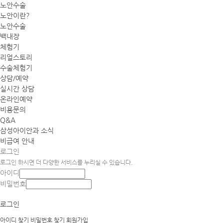
노안수술
노안이란?
노안수술
백내장
체험기
리얼스토리
수술체험기
상담/예약
실시간 상담
온라인예약
비용문의
Q&A
삼성아이안과 소식
비급여 안내
로그인
로그인 하시면 더 다양한 서비스를 누리실 수 있습니다.
아이디
비밀번호
로그인
아이디 찾기
비밀번호 찾기
회원가입